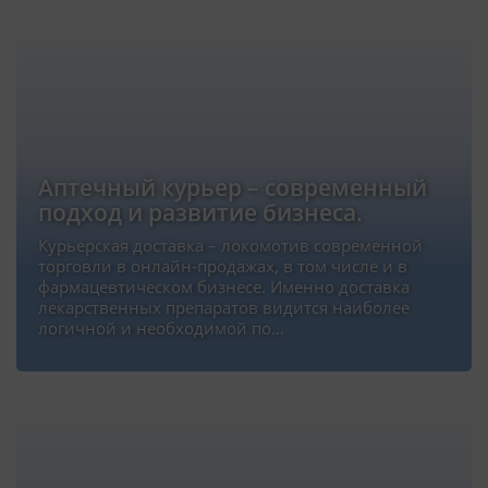
Аптечный курьер – современный
подход и развитие бизнеса.
Курьерская доставка – локомотив современной
торговли в онлайн-продажах, в том числе и в
фармацевтическом бизнесе. Именно доставка
лекарственных препаратов видится наиболее
логичной и необходимой по…