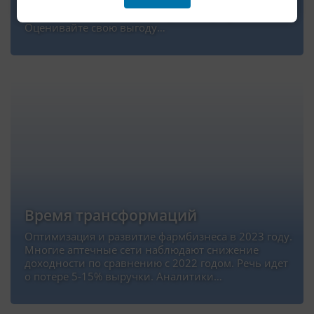
«в слепую» не ведет к увеличению вашей
доходности. Возможен и обратный результат.
Оценивайте свою выгоду…
Время трансформаций
Оптимизация и развитие фармбизнеса в 2023 году.
Многие аптечные сети наблюдают снижение
доходности по сравнению с 2022 годом. Речь идет
о потере 5-15% выручки. Аналитики…