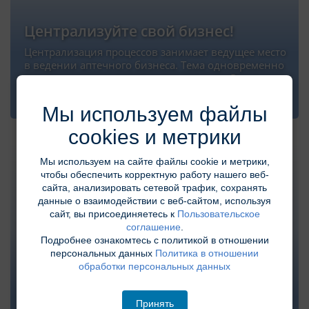
Централизуйте свой бизнес!
Централизация процессов занимает ведущее место
в ведении аптечного бизнеса. Тема одновременно
простая и в то же время очень сложная. Раскроем
основные понятия, акцентируем внимание на…
Мы используем файлы
cookies и метрики
Мы используем на сайте файлы cookie и метрики,
чтобы обеспечить корректную работу нашего веб-
сайта, анализировать сетевой трафик, сохранять
данные о взаимодействии с веб-сайтом, используя
сайт, вы присоединяетесь к
Пользовательское
соглашение
.
Подробнее ознакомтесь с политикой в отношении
персональных данных
Политика в отношении
Совет КатМэна
обработки персональных данных
Категорийный менеджмент- это про работу с
конкретной категорией. Работа с производителями
Принять