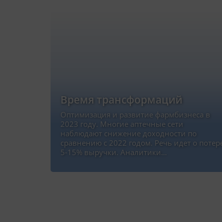
Время трансформаций
Оптимизация и развитие фармбизнеса в
2023 году. Многие аптечные сети
наблюдают снижение доходности по
сравнению с 2022 годом. Речь идет о потер
5-15% выручки. Аналитики…