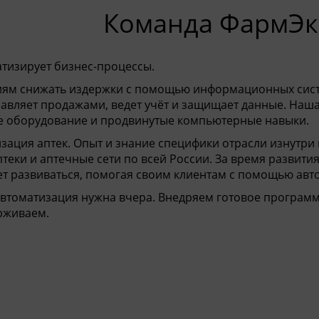
нда ФармЭксп
тизирует бизнес-процессы.
ям снижать издержки с помощью информационных систе
равляет продажами, ведет учёт и защищает данные. Наш
е оборудование и продвинутые компьютерные навыки.
ация аптек. Опыт и знание специфики отрасли изнутри 
теки и аптечные сети по всей России. За время развит
т развиваться, помогая своим клиентам с помощью авт
втоматизация нужна вчера. Внедряем готовое программн
рживаем.