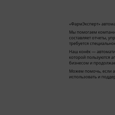
Кома
«ФармЭксперт» автома
Мы помогаем компани
составляет отчеты, уп
требуется специально
Наш конёк — автоматиз
которой пользуются ап
бизнесом и продолжае
Можем помочь, если а
использовать и подде