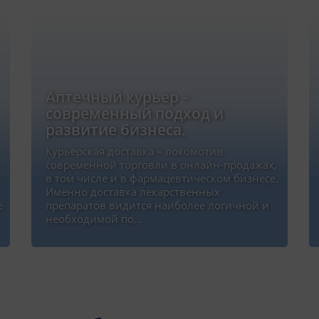
Аптечный курьер –
современный подход и
развитие бизнеса.
Курьерская доставка – локомотив
современной торговли в онлайн-продажах,
в том числе и в фармацевтическом бизнесе.
Именно доставка лекарственных
е
препаратов видится наиболее логичной и
необходимой по…