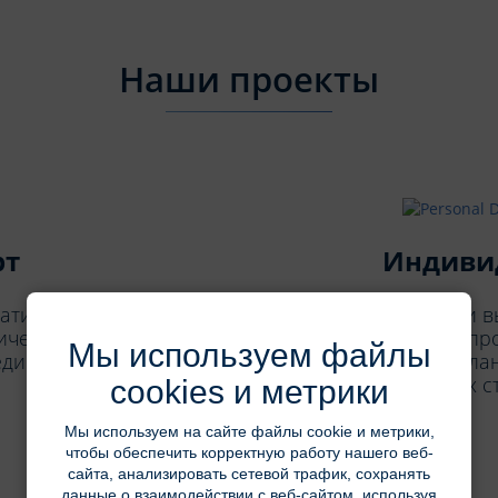
Наши проекты
рт
Индиви
тизации для аптек.
У вас есть идея и 
ческий труд, в том
Давайте обсудим, п
Мы используем файлы
единый каталог.
сделаем! После пла
получите их с
cookies и метрики
Мы используем на сайте файлы cookie и метрики,
чтобы обеспечить корректную работу нашего веб-
сайта, анализировать сетевой трафик, сохранять
данные о взаимодействии с веб-сайтом, используя