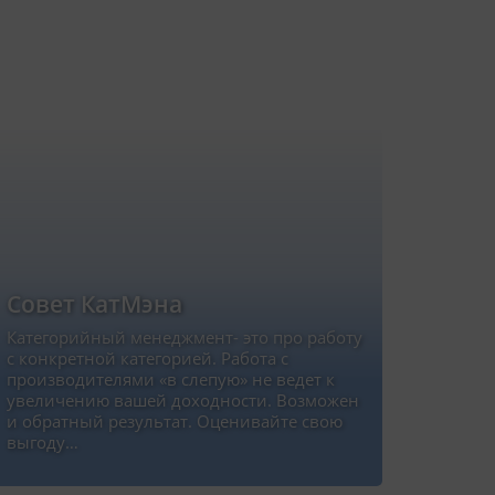
Совет КатМэна
Категорийный менеджмент- это про работу
с конкретной категорией. Работа с
производителями «в слепую» не ведет к
увеличению вашей доходности. Возможен
и обратный результат. Оценивайте свою
выгоду…