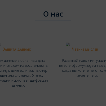
О нас
Защита данных
Чтение мыслей
м данные в облачных дата-
Развитый навык интуиции
х и сможем их восстановить
вместе сформулируем техза
 минут, даже если компьютер
когда вы хотите чего-то, 
аден или сломался. Утечку
знаете чего.
мации исключает шифрация
данных.