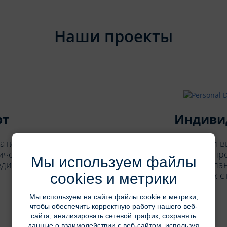
Наши проекты
рт
Индиви
тизации для аптек.
У вас есть идея и 
ческий труд, в том
Давайте обсудим, п
Мы используем файлы
единый каталог.
сделаем! После пла
получите их с
cookies и метрики
Мы используем на сайте файлы cookie и метрики,
чтобы обеспечить корректную работу нашего веб-
сайта, анализировать сетевой трафик, сохранять
данные о взаимодействии с веб-сайтом, используя