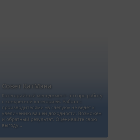
Совет КатМэна
Категорийный менеджмент- это про работу
с конкретной категорией. Работа с
производителями «в слепую» не ведет к
увеличению вашей доходности. Возможен
и обратный результат. Оценивайте свою
выгоду…