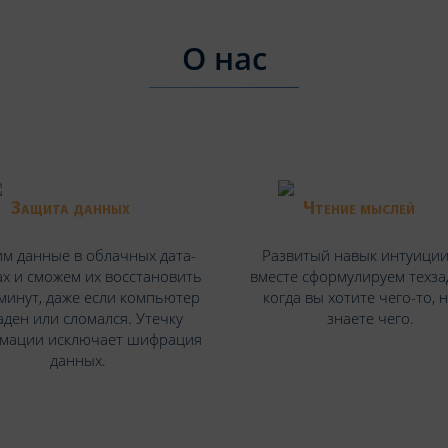
О нас
Защита данных
Чтение мыслей
м данные в облачных дата-
Развитый навык интуиции
х и сможем их восстановить
вместе сформулируем техза
 минут, даже если компьютер
когда вы хотите чего-то, 
аден или сломался. Утечку
знаете чего.
мации исключает шифрация
данных.