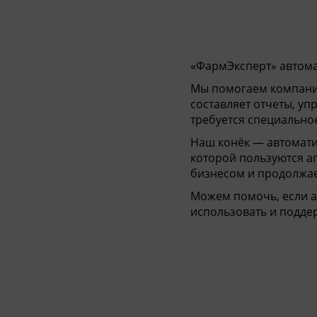
Кома
«ФармЭксперт» автома
Мы помогаем компани
составляет отчеты, уп
требуется специально
Наш конёк — автоматиз
которой пользуются ап
бизнесом и продолжае
Можем помочь, если а
использовать и подде