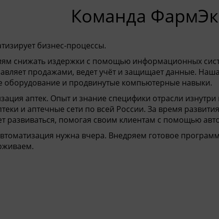
нда ФармЭксп
тизирует бизнес-процессы.
ям снижать издержки с помощью информационных систе
равляет продажами, ведет учёт и защищает данные. Наш
е оборудование и продвинутые компьютерные навыки.
ация аптек. Опыт и знание специфики отрасли изнутри 
теки и аптечные сети по всей России. За время развит
т развиваться, помогая своим клиентам с помощью авт
втоматизация нужна вчера. Внедряем готовое программн
рживаем.