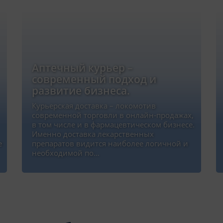
Аптечный курьер –
современный подход и
развитие бизнеса.
Курьерская доставка – локомотив
современной торговли в онлайн-продажах,
в том числе и в фармацевтическом бизнесе.
Именно доставка лекарственных
е
препаратов видится наиболее логичной и
необходимой по…