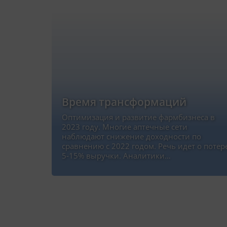
Время трансформаций
Оптимизация и развитие фармбизнеса в
2023 году. Многие аптечные сети
наблюдают снижение доходности по
сравнению с 2022 годом. Речь идет о потер
5-15% выручки. Аналитики…