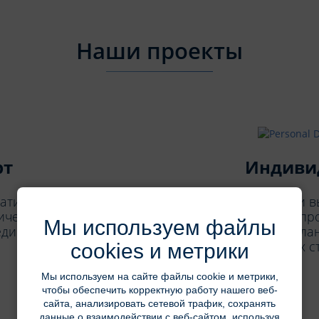
Наши проекты
рт
Индиви
тизации для аптек.
У вас есть идея и 
ческий труд, в том
Давайте обсудим, п
Мы используем файлы
единый каталог.
сделаем! После пла
получите их с
cookies и метрики
Мы используем на сайте файлы cookie и метрики,
чтобы обеспечить корректную работу нашего веб-
сайта, анализировать сетевой трафик, сохранять
данные о взаимодействии с веб-сайтом, используя