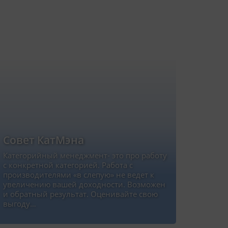
Совет КатМэна
Категорийный менеджмент- это про работу
с конкретной категорией. Работа с
производителями «в слепую» не ведет к
увеличению вашей доходности. Возможен
и обратный результат. Оценивайте свою
выгоду…