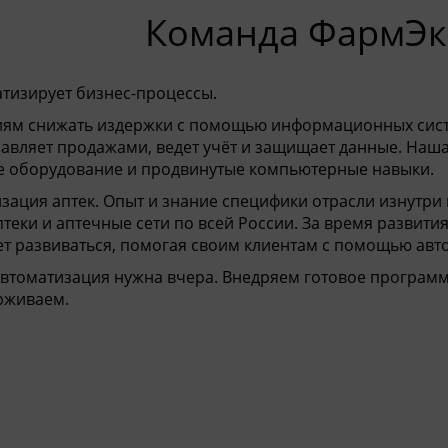
нда ФармЭксп
тизирует бизнес-процессы.
ям снижать издержки с помощью информационных систе
равляет продажами, ведет учёт и защищает данные. Наш
е оборудование и продвинутые компьютерные навыки.
ация аптек. Опыт и знание специфики отрасли изнутри 
теки и аптечные сети по всей России. За время развит
т развиваться, помогая своим клиентам с помощью авт
втоматизация нужна вчера. Внедряем готовое программн
рживаем.