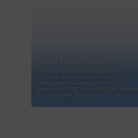
Время трансформаций
Оптимизация и развитие фармбизнеса в
2023 году. Многие аптечные сети
наблюдают снижение доходности по
сравнению с 2022 годом. Речь идет о потер
5-15% выручки. Аналитики…