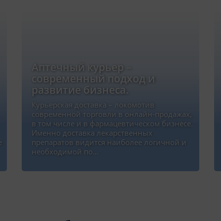
Аптечный курьер –
современный подход и
развитие бизнеса.
Курьерская доставка – локомотив
современной торговли в онлайн-продажах,
в том числе и в фармацевтическом бизнесе.
Именно доставка лекарственных
е
препаратов видится наиболее логичной и
необходимой по…