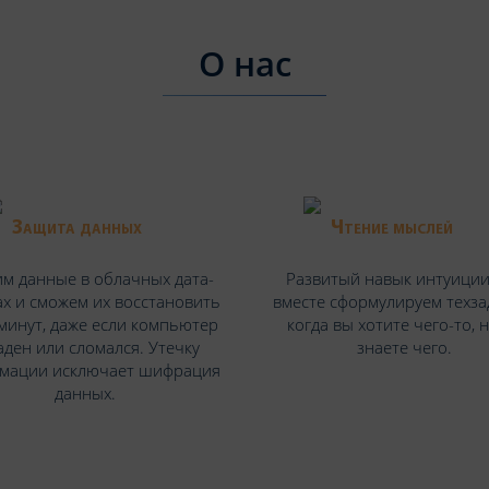
О нас
Защита данных
Чтение мыслей
м данные в облачных дата-
Развитый навык интуиции
х и сможем их восстановить
вместе сформулируем техза
 минут, даже если компьютер
когда вы хотите чего-то, 
аден или сломался. Утечку
знаете чего.
мации исключает шифрация
данных.