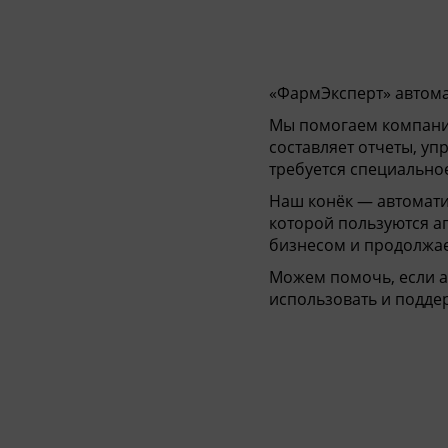
Кома
«ФармЭксперт» автома
Мы помогаем компани
составляет отчеты, уп
требуется специально
Наш конёк — автоматиз
которой пользуются ап
бизнесом и продолжае
Можем помочь, если а
использовать и подде